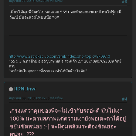
มิถุนายน 09, 2013, 09:20:29 หลังเที่ยง
#3
เดี๋ยวได้ดุมพี่วัฒน์ไป หล่อเลย 555+ จะทำออกมาแบบไหนไม่รู้อ่ะพี่
วัฒน์ มันจะสวยไหมหน้อ *0*
http://www.2strokeclub.com/smf/index.php?topic=97097.0
155 ม.3 ต.ท่าข้าม อ.อรัญประเทศ จ.สระแก้ว 27120 // 0907693039 วิทย์
ครับ
"รถถ้ามันไม่สุดอย่างที่เราพอจะทำได้มันค้างใจคับ"
IIDN_Inw
มิถุนายน 09, 2013, 09:35:36 หลังเที่ยง
#4
เกรงแต่ว่าดุมของพี่จะไม่เข้ากับรถอ่ะดิ มันไม่เงา
100% นะตามสภาพแต่ความเงายังพอเตะตาได้อยู่
ขยันขัดหน่อย :-[ จะมีดุมหลังแระต้องขัดเยอะ
หน่อย ???