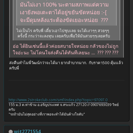
มันไม่เงา 100% นะตามสภาพแต่ความ
เงายังพอเตะตาได้อยู่ขยันขัดหน่อย :-[
จะมีดุมหลังแระต้องขัดเยอะหน่อย ???
ไม่เป็นไร ครับพี่ เดี๋ยวเอาไปชุบเลย จะได้เงาๆๆ สวยๆๆ
ครั้งนี้ กระว่าจะลงทุน เลยครับเพื่อให้มันสวยๆๆเลยครับ
อ่อ ได้ยินเช่นนี้แล้วค่อยสบายใจหน่อย กลัวของไม่ถูก
ใจอ่ะนะ ไม่โดนใจส่งคืนได้ทันทีเลยนะ .... ??? ??? ???
ส่งคืนทำไมพี่วัฒน์กว่าจะได้มา ยากลำบากมาก. กับราคา500 คุ้มแล้ว
ครับพี่
http://www.2strokeclub.com/smf/index.php?topic=97097.0
155 ม.3 ต.ท่าข้าม อ.อรัญประเทศ จ.สระแก้ว 27120 // 0907693039 วิทย์
ครับ
"รถถ้ามันไม่สุดอย่างที่เราพอจะทำได้มันค้างใจคับ"
wit2771554