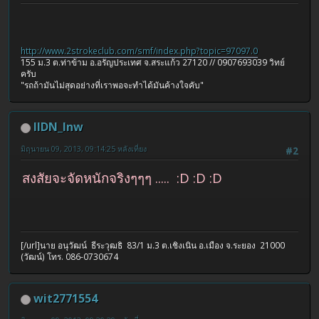
http://www.2strokeclub.com/smf/index.php?topic=97097.0
155 ม.3 ต.ท่าข้าม อ.อรัญประเทศ จ.สระแก้ว 27120 // 0907693039 วิทย์
ครับ
"รถถ้ามันไม่สุดอย่างที่เราพอจะทำได้มันค้างใจคับ"
IIDN_Inw
มิถุนายน 09, 2013, 09:14:25 หลังเที่ยง
#2
สงสัยจะจัดหนักจริงๆๆๆ ..... :D :D :D
[/url]นาย อนุวัฒน์ ธีระวุฒธิ 83/1 ม.3 ต.เชิงเนิน อ.เมือง จ.ระยอง 21000
(วัฒน์) โทร. 086-0730674
wit2771554