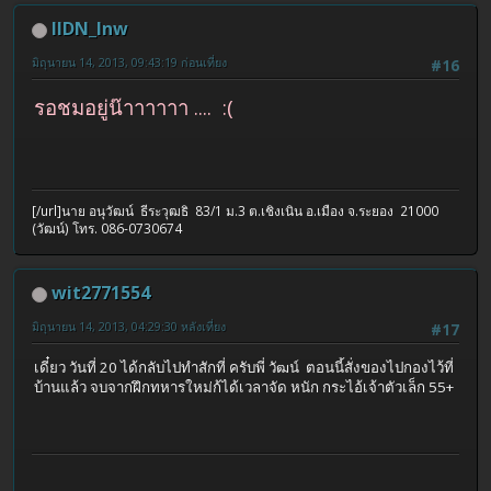
IIDN_Inw
มิถุนายน 14, 2013, 09:43:19 ก่อนเที่ยง
#16
รอชมอยู่น๊าาาาาา .... :(
[/url]นาย อนุวัฒน์ ธีระวุฒธิ 83/1 ม.3 ต.เชิงเนิน อ.เมือง จ.ระยอง 21000
(วัฒน์) โทร. 086-0730674
wit2771554
มิถุนายน 14, 2013, 04:29:30 หลังเที่ยง
#17
เดี๋ยว วันที่ 20 ได้กลับไปทำสักที่ ครับพี่ วัฒน์ ตอนนี้สั่งของไปกองไว้ที่
บ้านแล้ว จบจากฝึกทหารใหม่ก้ได้เวลาจัด หนัก กระไอ้เจ้าตัวเล็ก 55+