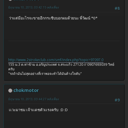
มิถุนายน 10, 2013, 03:42:15 หลังเที่ยง
#8
ว่าแต่มีอะไรจะขายอีกกระชิบบอกผมด้วยนะ พี่วัฒน์ *0*
http://www.2strokeclub.com/smf/index.php?topic=97097.0
155 ม.3 ต.ท่าข้าม อ.อรัญประเทศ จ.สระแก้ว 27120 // 0907693039 วิทย์
ครับ
"รถถ้ามันไม่สุดอย่างที่เราพอจะทำได้มันค้างใจคับ"
chokmotor
มิถุนายน 10, 2013, 03:44:27 หลังเที่ยง
#9
เเวะมาชม เจ้าเเดชตัวเเรงครับ :D :D