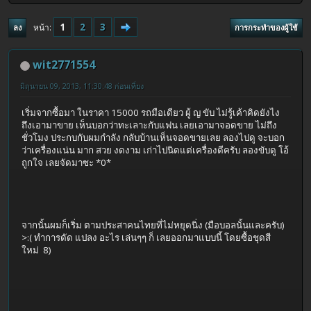
1
2
3
หน้า
ลง
การกระทำของผู้ใช้
wit2771554
มิถุนายน 09, 2013, 11:30:48 ก่อนเที่ยง
เริ่มจากซื้อมา ในราคา 15000 รถมือเดียว ผู้ ญ ขับ ไม่รู้เค้าคิดยังไง
ถึงเอามาขาย เห็นบอกว่าทะเลาะกับแฟน เลยเอามาจอดขาย ไม่ถึง
ชั่วโมง ประกบกับผมกำลัง กลับบ้านเห็นจอดขายเลย ลองไปดู จะบอก
ว่าเครื่องแน่น มาก สวย งดงาม เก่าไปนิดแต่เครื่องดีครับ ลองขับดู โอ้
ถูกใจ เลยจัดมาซะ *0*
จากนั้นผมก็เริ่ม ตามประสาคนไทยที่ไม่หยุดนิ่ง (มือบอลนั้นและครับ)
>:( ทำการดัด แปลง อะไร เล่นๆๆ ก็ เลยออกมาแบบนี้ โดยซื้อชุดสี
ใหม่ 8)