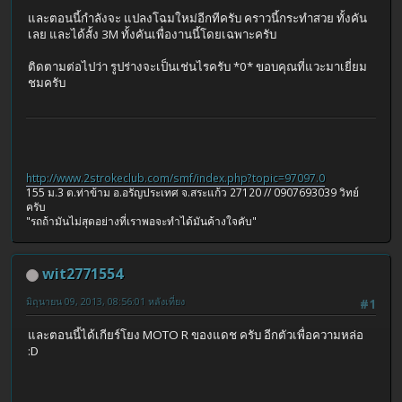
และตอนนี้กำลังจะ แปลงโฉมใหม่อีกทีครับ คราวนี้กระทำสวย ทั้งคัน
เลย และได้สั้ง 3M ทั้งคันเพื่องานนี้โดยเฉพาะครับ
ติดตามต่อไปว่า รูปร่างจะเป็นเช่นไรครับ *0* ขอบคุณที่แวะมาเยี่ยม
ชมครับ
http://www.2strokeclub.com/smf/index.php?topic=97097.0
155 ม.3 ต.ท่าข้าม อ.อรัญประเทศ จ.สระแก้ว 27120 // 0907693039 วิทย์
ครับ
"รถถ้ามันไม่สุดอย่างที่เราพอจะทำได้มันค้างใจคับ"
wit2771554
มิถุนายน 09, 2013, 08:56:01 หลังเที่ยง
#1
และตอนนี้ได้เกียร์โยง MOTO R ของแดช ครับ อีกตัวเพื่อความหล่อ
:D