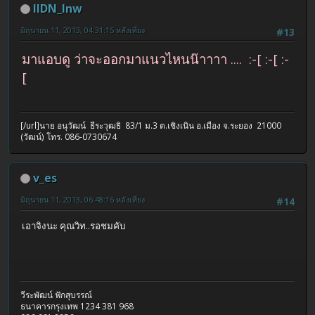
IIDN_Inw
มิถุนายน 11, 2013, 04:31:15 หลังเที่ยง
#13
มาแอบดู ว่าจะออกมาแนวไหนน๊าาาา .... :-[ :-[ :-
[
[/url]นาย อนุวัฒน์ ธีระวุฒธิ 83/1 ม.3 ต.เชิงเนิน อ.เมือง จ.ระยอง 21000
(วัฒน์) โทร. 086-0730674
v_es
มิถุนายน 11, 2013, 06:48:16 หลังเที่ยง
#14
เอาจิงนะ คุณวิท..รอชมคับ
วีระพัฒน์ ฟักสุบรรณ์
ธนาคารกรุงเทพ 1234 381 968