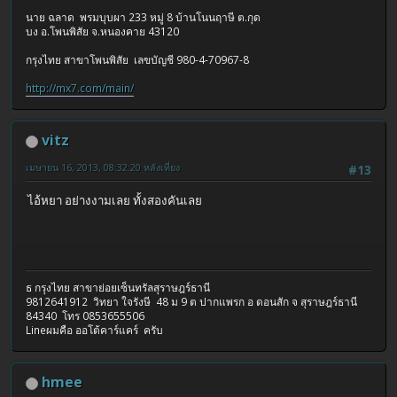
นาย ฉลาด พรมบุบผา 233 หมู่ 8 บ้านโนนฤาษี ต.กุด
บง อ.โพนพิสัย จ.หนองคาย 43120
กรุงไทย สาขาโพนพิสัย เลขบัญชี 980-4-70967-8
http://mx7.com/main/
vitz
เมษายน 16, 2013, 08:32:20 หลังเที่ยง
#13
ไอ้หยา อย่างงามเลย ทั้งสองคันเลย
ธ กรุงไทย สาขาย่อยเซ็นทรัลสุราษฎร์ธานี
9812641912 วิทยา ใจรังษี 48 ม 9 ต ปากแพรก อ ดอนสัก จ สุราษฎร์ธานี
84340 โทร 0853655506
Lineผมคือ ออโต้คาร์แคร์ ครับ
hmee