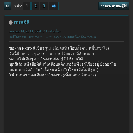
1
2
3
หน้า
ลง
การกระทำของผู้ใช้
mra68
เมษายน 14, 2013, 07:48:11 หลังเที่ยง
แก้ไขล่าสุด
: เมษายน 15, 2014, 10:18:55 ก่อนเที่ยง โดย mra68
ขอฝาก N-pro สีเขียว รุ่น1 เดิมๆแท้ เกือบทั้งคัน (หมื่นกว่าโล)
วันนี้มีเวลาว่างๆ เลยถ่ายมาฝากไว้บนเวปนี้สักหน่อย...
หลอดไฟเดิมๆ จากโรงงานยังอยู่ ดีใช้งานได้
ชุดสีเดิมแท้ เยื่อฟิล์มที่เคลือบสติกเกอร์แท้ เอาไว้ยังอยู่่ ยังลอกไม่
หมด ยกเว้นถัง กับบังโคลนหน้า เบิกใหม่ (ถังไม่มีรุ่น1)
โซ่+สเตอร์ ของเดิมจากโรงงาน (เพิ่งถอดเปลี่ยนเอง)