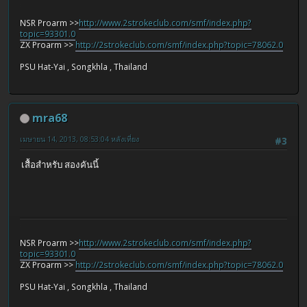
NSR Proarm >>
http://www.2strokeclub.com/smf/index.php?
topic=93301.0
ZX Proarm >>
http://2strokeclub.com/smf/index.php?topic=78062.0
PSU Hat-Yai , Songkhla , Thailand
mra68
เมษายน 14, 2013, 08:53:04 หลังเที่ยง
#3
เสื้อสำหรับ สองคันนี้
NSR Proarm >>
http://www.2strokeclub.com/smf/index.php?
topic=93301.0
ZX Proarm >>
http://2strokeclub.com/smf/index.php?topic=78062.0
PSU Hat-Yai , Songkhla , Thailand