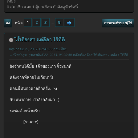
เที่ยง
0 สมาชิก และ 1 ผู้มาเยือน กำลังดูหัวข้อนี้
1
2
3
...
9
หน้า
ลง
การกระทำของผู้ใช้
ไร้้เดียงสา เเต่ลีลา ไร้ที่ติ
พฤษภาคม 19, 2012, 02:49:05 ก่อนเที่ยง
แก้ไขล่าสุด
: กุมภาพันธ์ 22, 2013, 06:20:40 หลังเที่ยง โดย ไร้้เดียงสา เเต่ลีลา ไร้ที่ติ
ยังจำกันได้มั้ย เจ้าของเก่า จิ๋ว8นาที
หลังจากที่หายไปเกือบ1ปี
ตอนนี้มันอวตาลอีกครั้ง. >:(
กับ มหากาฟ กำลังกลับมา :(
รอชมด้วยน๊าครับ
[/quote]