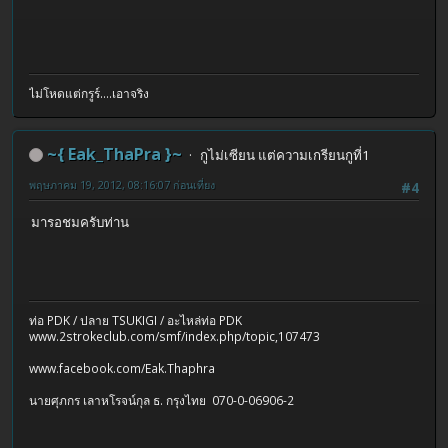
ไม่โหดแต่กรูร์....เอาจริง
~{ Eak_ThaPra }~
กูไม่เซียน แต่ความเกรียนกูที่1
พฤษภาคม 19, 2012, 08:16:07 ก่อนเที่ยง
#4
มารอชมครับท่าน
ท่อ PDK / ปลาย TSUKIGI / อะไหล่ท่อ PDK
www.2strokeclub.com/smf/index.php/topic,107473
www.facebook.com/Eak.Thaphra
นายศุภกร เลาหโรจน์กุล ธ. กรุงไทย 070-0-06906-2