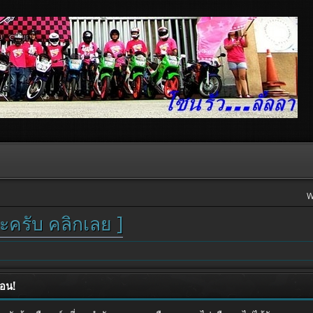
W
ะครับ คลิกเลย ]
ือน!