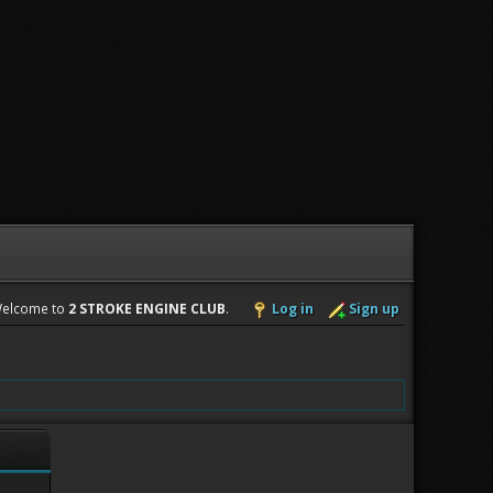
elcome to
2 STROKE ENGINE CLUB
.
Log in
Sign up