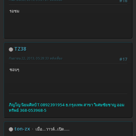
#16
รอชม
TZ38
กันยายน 22, 2013, 05:28:33 หลังเที่ยง
#17
ชอบๆ
ภิญโญ นิยมศิลป์ T.0892391954 ธ.กรุงเทพ สาขา วิเศษชัยชาญ ออม
ทรัพย์ 368-053968-5
ton-zx
เมื่อ....วาวล์...เปิด......