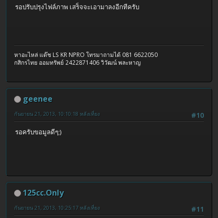
รอปรับปรุงไฟล์ภาพ เสร็จจะเอามาลงอีกทีครับ
หาอะไหล่ แด๊ช LS KR NPRO โทรมาถามได้ 081 6622050
กสิกรไทย ออมทรัพย์ 2422871406 วิวัฒน์ พละหาญ
geenee
กันยายน 21, 2013, 10:10:18 หลังเที่ยง
#10
รอครับขอมูลดีๆ;)
125cc.Only
กันยายน 21, 2013, 10:25:17 หลังเที่ยง
#11