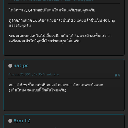
ไฟล์ภาพ 2,3,4 ช่วยอัปโหลดใหม่ทีนะครับขอบคุณครับ
ดูจากภาพแรก zx เดิมๆ แรงม้าลงพื้นที่ 25 แต่งแล้วขึ้นเป็น 40 bhp
แรงจริงๆครับ
รถผมเคยทดสอบไดโน่เจ็ตเหมือนกัน ได้ 24 แรงม้าลงพื้นแปลว่า
เครื่องผมเข้าใกล้จุดที่เรียกว่าสมบูรณ์มั้ยครับ
nat-pc
กันยายน 20, 2013, 09:35:46 หลังเที่ยง
#4
อยากได้ zx ขึ้นมาทันทีเลยอะไหล่หายากโดยเฉพาะล้อแมก
( เสี่ยโหน่ง จัดแบบนี้สักคันไหมครับ)
Arm TZ