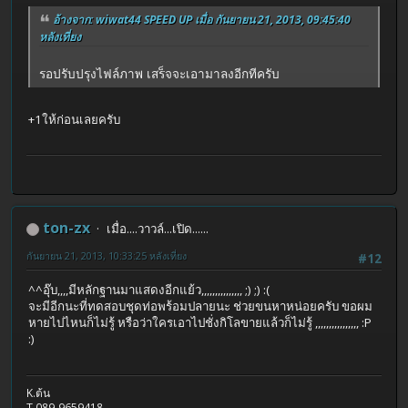
อ้างจาก: wiwat44 SPEED UP เมื่อ กันยายน 21, 2013, 09:45:40
หลังเที่ยง
รอปรับปรุงไฟล์ภาพ เสร็จจะเอามาลงอีกทีครับ
+1ให้ก่อนเลยครับ
ton-zx
เมื่อ....วาวล์...เปิด......
กันยายน 21, 2013, 10:33:25 หลังเที่ยง
#12
^^อุ๊บ,,,,มีหลักฐานมาแสดงอีกแย้ว,,,,,,,,,,,,,,, ;) ;) :(
จะมีอีกนะที่ทดสอบชุดท่อพร้อมปลายนะ ช่วยขนหาหน่อยครับ ขอผม
หายไปไหนก็ไม่รู้ หรือว่าใครเอาไปชั่งกิโลขายแล้วก็ไม่รู้ ,,,,,,,,,,,,,,,, :P
:)
K.ต้น
T.089-9659418