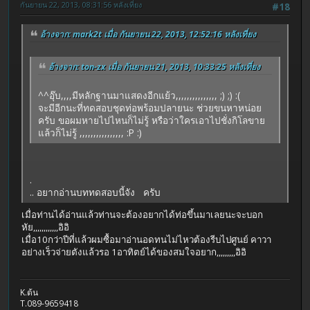
กันยายน 22, 2013, 08:31:56 หลังเที่ยง
#18
อ้างจาก: mark2t เมื่อ กันยายน 22, 2013, 12:52:16 หลังเที่ยง
อ้างจาก: ton-zx เมื่อ กันยายน 21, 2013, 10:33:25 หลังเที่ยง
^^อุ๊บ,,,,มีหลักฐานมาแสดงอีกแย้ว,,,,,,,,,,,,,,, ;) ;) :(
จะมีอีกนะที่ทดสอบชุดท่อพร้อมปลายนะ ช่วยขนหาหน่อย
ครับ ขอผมหายไปไหนก็ไม่รู้ หรือว่าใครเอาไปชั่งกิโลขาย
แล้วก็ไม่รู้ ,,,,,,,,,,,,,,,, :P :)
.
.. อยากอ่านบททดสอบนี้จัง ครับ
เมื่อท่านได้อ่านแล้วท่านจะต้องอยากได้ท่อขึ้นมาเลยนะจะบอก
หัย,,,,,,,,,,,,อิอิ
เมื่อ10กว่าปีที่แล้วผมซื้อมาอ่านอดทนไม่ไหวต้องรีบไปศูนย์ คาวา
อย่างเร็วจ่ายตังแล้วรอ 1อาทิตย์ได้ของสมใจอยาก,,,,,,,,,อิอิ
K.ต้น
T.089-9659418