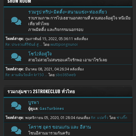
SHOW ROOM
รวมรูป ทริป+มิตติ้ง+สนามแข่ง+ท่องเที่ยว
รวบรวมภาพ การไปเฮฮานอกสถานที่ ควบสองล้อคู่ใจ หนีเมีย
เที่ยวทั่วไทย
ภาพมิตติ้ง และกิจกรรมนอกรอบ
โพสต์ล่าสุด:
กุมภาพันธ์ 15, 2022, 05:36:11 หลังเที่ยง
Re: ประจวบคีรีขันธ์ สู่ ...
โดย
wuttipongnunoi
โชว์2ล้อคู่ใจ
สวยไม่สวยไม่สนขอแค่ใจรักพอ เอามาโชว์เลย
โพสต์ล่าสุด:
มีนาคม 08, 2021, 04:26:34 หลังเที่ยง
Re: ตามฝันวัยเด็ก kr150 ...
โดย
sbo365web
รวมกลุ่มชาว 2STROKECLUB ทั่วไทย
บูรพา
ผู้ดูแล:
GasTurbines
โพสต์ล่าสุด:
พฤศจิกายน 05, 2020, 01:28:04 ก่อนเที่ยง
Re: แปดริ้ว
โดย
ช่างกิ๊ก
โคราช อุดร ขอนแก่น และ อีสาน
โซนอีสานมารวมกันครับ