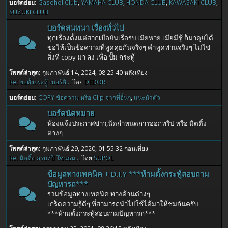
บอร์ดย่อย
Gasohol Club
YAMAHA CLUB
HONDA CLUB
KAWASAKI CLUB
SUZUKI CLUB
บอร์ดสนทนา เรื่องทั่วไป
ทุกเรื่องตั้งแต่สากเบือยันเรือรบ เมียหาย เมียมีชู้ ก็มาคุยได้
ขอให้เป็นข้อความที่พูดคุยกันจริงๆ คำพูดท่านจริงๆ ไม่ใช่
สิ่งที่ copy มา ลง เพื่อ ปั๊ม กระทู้
โพสต์ล่าสุด:
กุมภาพันธ์ 14, 2024, 08:25:40 หลังเที่ยง
Re: ขอตั้งกระทู้ เบอร์ติ...
โดย
DEDOR
บอร์ดย่อย
COPY ข้อความ หรือ Clip จากที่อื่นๆ
แนะนำตัว
บอร์ดนัดหมาย
ห้องแจ้งประกาศข่าว,นัดกำหนดการออกทริป หรือ มิตติ้ง
ต่างๆ
โพสต์ล่าสุด:
กุมภาพันธ์ 29, 2020, 01:55:32 ก่อนเที่ยง
Re: มิตติ้ง ครบ7ปี โซนธน...
โดย
SUPOL
ข้อมูลทางเทคนิค + D.I.Y ***ห้ามตั้งกระทู้สอบถาม
ปัญหารถ***
รวมข้อมูลทางเทคนิค ทางด้านต่างๆ
เกร็ดความรู้ดีๆ ที่สามารถนำไปใช้ได้มาให้ชมกันครับ
***ห้ามตั้งกระทู้สอบถามปัญหารถ***