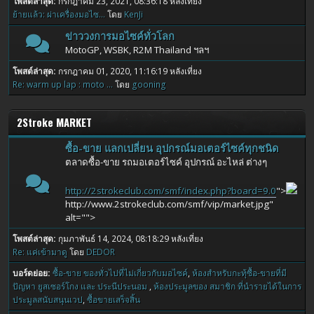
โพสต์ล่าสุด:
กรกฎาคม 23, 2021, 08:36:18 หลังเที่ยง
ย้ายแล้ว: ผ่าเครื่องมอไซ...
โดย
KenJi
ข่าววงการมอไซค์ทั่วโลก
MotoGP, WSBK, R2M Thailand ฯลฯ
โพสต์ล่าสุด:
กรกฎาคม 01, 2020, 11:16:19 หลังเที่ยง
Re: warm up lap : moto ...
โดย
gooning
2Stroke MARKET
ซื้อ-ขาย แลกเปลี่ยน อุปกรณ์มอเตอร์ไซค์ทุกชนิด
ตลาดซื้อ-ขาย รถมอเตอร์ไซค์ อุปกรณ์ อะไหล่ ต่างๆ
http://2strokeclub.com/smf/index.php?board=9.0
">
http://www.2strokeclub.com/smf/vip/market.jpg"
alt="">
โพสต์ล่าสุด:
กุมภาพันธ์ 14, 2024, 08:18:29 หลังเที่ยง
Re: แค่เข้ามาดู
โดย
DEDOR
บอร์ดย่อย
ซื้อ-ขาย ของทั่วไปที่ไม่เกี่ยวกับมอไซค์
ห้องสำหรับกะทุ้ซื้อ-ขายที่มี
ปัญหา ยูสเซอร์โกง และ ประนีประนอม
ห้องประมูลของ สมาชิก ที่นำรายได้ในการ
ประมูลสนับสนุนเวป
ซื้อขายเสร็จสิ้น