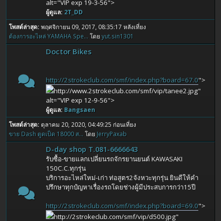
alt="VIP exp 19-3-56">
ผู้ดูแล:
2T_DD
โพสต์ล่าสุด:
พฤศจิกายน 09, 2017, 08:35:17 หลังเที่ยง
ต้องการอะไหล่ YAMAHA Spe...
โดย
yut.sin1301
Doctor Bikes
http://2strokeclub.com/smf/index.php?board=67.0
">
http://www.2strokeclub.com/smf/vip/tanee2.jpg"
alt="VIP exp 12-9-56">
ผู้ดูแล:
Bangsaen
โพสต์ล่าสุด:
ตุลาคม 20, 2020, 04:49:25 ก่อนเที่ยง
ขาย Dash ตูดเป็ด 18000 ส...
โดย
JerryPaxab
D-day shop T.081-6666643
รับซื้อ-ขายแลกเปลี่ยนรถจักรยานยนต์ KAWASAKI
150C.C.ทุกรุ่น
บริการอะไหล่ใหม่-เก่า ท่อสูตร2จังหวะทุกรุ่น ยินดีให้คำ
ปรึกษาทุกปํญหาเรื่องรถโดยช่างผู้มีประสบการกว่า15ปี
http://2strokeclub.com/smf/index.php?board=69.0
">
http://2strokeclub.com/smf/vip/d500.jpg"