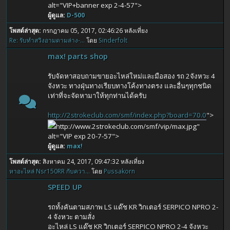
alt="VIP+banner exp 2-4-57">
ผู้ดูแล:
D-500
โพสต์ล่าสุด:
กรกฎาคม 05, 2017, 02:46:26 หลังเที่ยง
Re: รับทำสวิงอามดามล่าง-...
โดย
Sinderfolt
max! parts shop
รับจัดหาสอบถามขายอะไหล่ใหม่และมือสอง รถ 2จังหวะ 4
จังหวะ ทางฝุ่นทางเรียบทางโค้งทางตรง และอื่นๆทุกชนิด
เท่าที่จะจัดหามาให้ทุกท่านได้ครับ
http://2strokeclub.com/smf/index.php?board=70.0
">
http://www.2strokeclub.com/smf/vip/max.jpg"
alt="VIP exp 20-7-57">
ผู้ดูแล:
max!
โพสต์ล่าสุด:
สิงหาคม 24, 2017, 09:47:32 หลังเที่ยง
หาอะไหล่ Nsr150RR กับควา...
โดย
Pussakorn
SPEED UP
รถทั้งคันตามสภาพ LS แด๊ช KR วิกเตอร์ SERPICO NPRO 2-
4 จังหวะ ตามสั่ง
อะไหล่ LS แด๊ช KR วิกเตอร์ SERPICO NPRO 2-4 จังหวะ