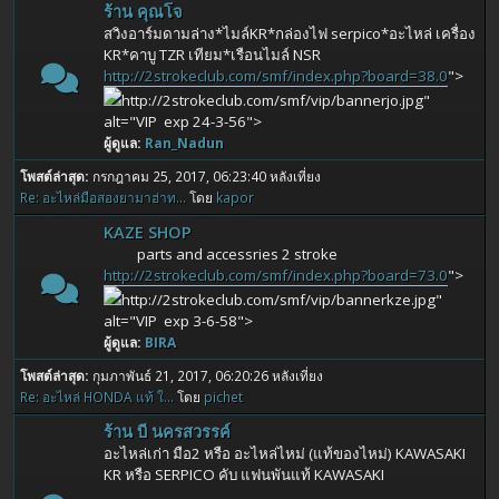
ร้าน คุณโจ
สวิงอาร์มดามล่าง*ไมล์KR*กล่องไฟ serpico*อะไหล่ เครื่อง
KR*คาบู TZR เทียม*เรือนไมล์ NSR
http://2strokeclub.com/smf/index.php?board=38.0
">
http://2strokeclub.com/smf/vip/bannerjo.jpg"
alt="VIP exp 24-3-56">
ผู้ดูแล:
Ran_Nadun
โพสต์ล่าสุด:
กรกฎาคม 25, 2017, 06:23:40 หลังเที่ยง
Re: อะไหล่มือสองยามาฮ่าท...
โดย
kapor
KAZE SHOP
parts and accessries 2 stroke
http://2strokeclub.com/smf/index.php?board=73.0
">
http://2strokeclub.com/smf/vip/bannerkze.jpg"
alt="VIP exp 3-6-58">
ผู้ดูแล:
BIRA
โพสต์ล่าสุด:
กุมภาพันธ์ 21, 2017, 06:20:26 หลังเที่ยง
Re: อะไหล่ HONDA แท้ ใ...
โดย
pichet
ร้าน บี นครสวรรค์
อะไหล่เก่า มือ2 หรือ อะไหล่ไหม่ (แท้ของไหม่) KAWASAKI
KR หรือ SERPICO คับ แฟนพันแท้ KAWASAKI